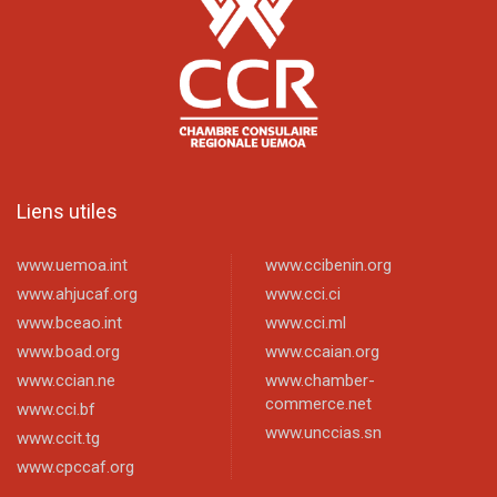
Liens utiles
www.uemoa.int
www.ccibenin.org
www.ahjucaf.org
www.cci.ci
www.bceao.int
www.cci.ml
www.boad.org
www.ccaian.org
www.ccian.ne
www.chamber-
commerce.net
www.cci.bf
www.unccias.sn
www.ccit.tg
www.cpccaf.org