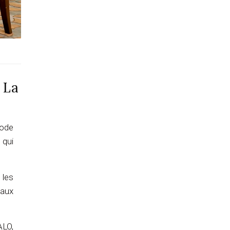
 La
sode
 qui
 les
 aux
ALO,