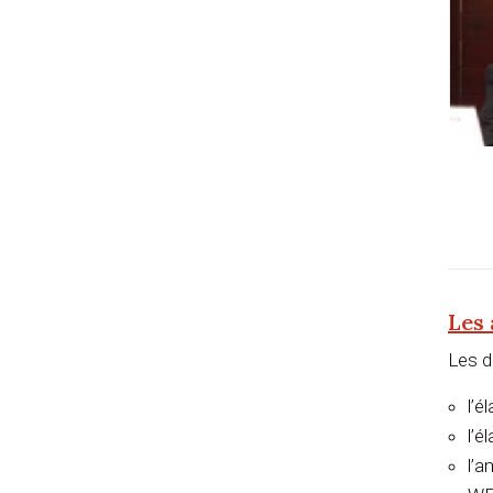
Les
Les d
l’é
l’é
l’a