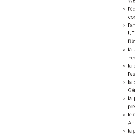
WE
l’
co
l’a
UEM
l’U
la
Fe
la
l’
la
Gé
la
pré
le 
AFR
la 