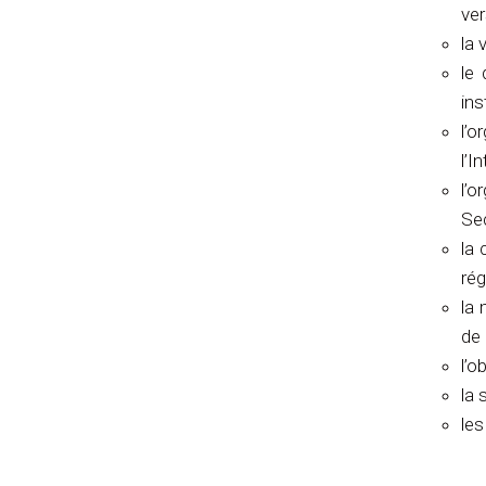
ver
la 
le
ins
l’
l’I
l’o
Se
la 
ré
la
de 
l’o
la 
les