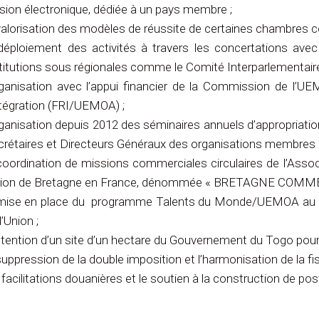
sion électronique, dédiée à un pays membre ;
valorisation des modèles de réussite de certaines chambres co
 déploiement des activités à travers les concertations av
titutions sous régionales comme le Comité Interparlementair
organisation avec l’appui financier de la Commission de l’U
ntégration (FRI/UEMOA) ;
rganisation depuis 2012 des séminaires annuels d’appropriati
crétaires et Directeurs Généraux des organisations membres
coordination de missions commerciales circulaires de l’Associ
gion de Bretagne en France, dénommée « BRETAGNE COM
 mise en place du programme Talents du Monde/UEMOA au p
l’Union ;
btention d’un site d’un hectare du Gouvernement du Togo pour l
suppression de la double imposition et l’harmonisation de la fisc
 facilitations douanières et le soutien à la construction de po