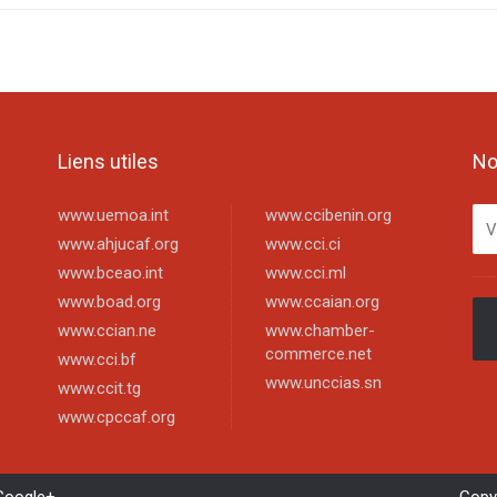
Liens utiles
No
www.uemoa.int
www.ccibenin.org
www.ahjucaf.org
www.cci.ci
www.bceao.int
www.cci.ml
www.boad.org
www.ccaian.org
www.ccian.ne
www.chamber-
commerce.net
www.cci.bf
www.unccias.sn
www.ccit.tg
www.cpccaf.org