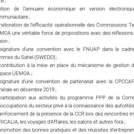
B ;
édition de l’annuaire économique en version électroni
mmunautaire ;
mélioration de l’efficacité opérationnelle des Commissions T
OA une véritable force de propositions avec des réflexions o
nion ;
 signature d’une convention avec le FNUAP dans le cadre 
mmes du Sahel (SWEDD) ;
 contribution à la mise en place du mécanisme de gestion d
espace UEMOA ;
 signature d’une convention de partenariat avec la CPCCAF
nérale en décembre 2019 ;
 participation aux activités du programme PPP de la Com
occupations du secteur privé à la connaissance des autorité
renforcement de la présence de la CCR lors des rencontres 
ICALIA, les voyages d’Affaires, les salons et autres fora ;
promotion des bonnes pratiques et des réussites d’entreprene