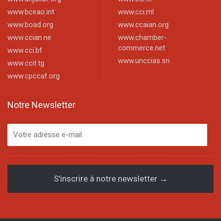
www.bceao.int
www.cci.ml
www.boad.org
www.ccaian.org
www.ccian.ne
www.chamber-
commerce.net
www.cci.bf
www.unccias.sn
www.ccit.tg
www.cpccaf.org
Notre Newsletter
S'inscrire à notre newsletter →