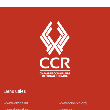
Liens utiles
www.uemoa.int
www.ccibenin.org
www.ahjucaf.org
www.cci.ci