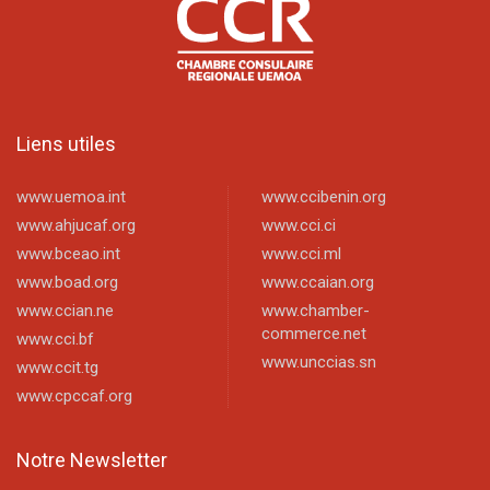
Liens utiles
www.uemoa.int
www.ccibenin.org
www.ahjucaf.org
www.cci.ci
www.bceao.int
www.cci.ml
www.boad.org
www.ccaian.org
www.ccian.ne
www.chamber-
commerce.net
www.cci.bf
www.unccias.sn
www.ccit.tg
www.cpccaf.org
Notre Newsletter